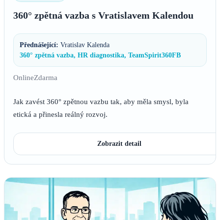
360° zpětná vazba s Vratislavem Kalendou
Přednášející:
Vratislav Kalenda
360° zpětná vazba, HR diagnostika, TeamSpirit360FB
Online
Zdarma
Jak zavést 360° zpětnou vazbu tak, aby měla smysl, byla
etická a přinesla reálný rozvoj.
Zobrazit detail