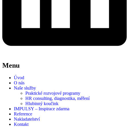
Menu
Úvod
O nás
Naše služby
Praktické rozvojové programy
HR consulting, diagnostika, měření
Hlubinný koučink
IMPULSY – Inspirace zdarma
Reference
Nakladatelství
Kontakt