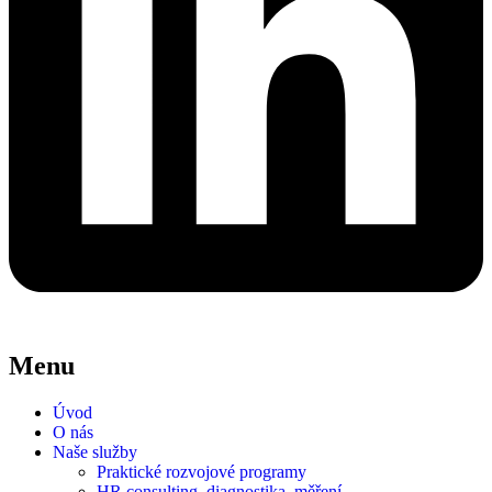
Menu
Úvod
O nás
Naše služby
Praktické rozvojové programy
HR consulting, diagnostika, měření