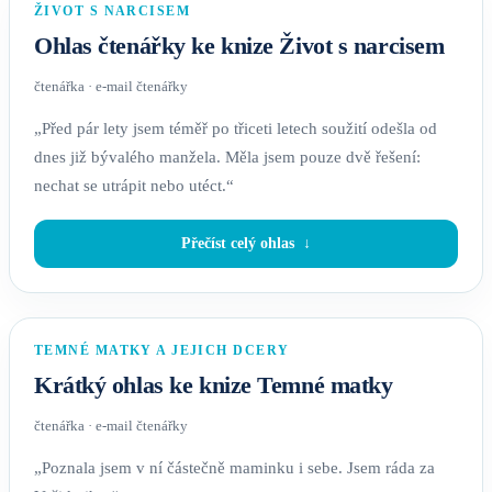
ŽIVOT S NARCISEM
Ohlas čtenářky ke knize Život s narcisem
čtenářka · e-mail čtenářky
„Před pár lety jsem téměř po třiceti letech soužití odešla od
dnes již bývalého manžela. Měla jsem pouze dvě řešení:
nechat se utrápit nebo utéct.“
Přečíst celý ohlas
TEMNÉ MATKY A JEJICH DCERY
Krátký ohlas ke knize Temné matky
čtenářka · e-mail čtenářky
„Poznala jsem v ní částečně maminku i sebe. Jsem ráda za