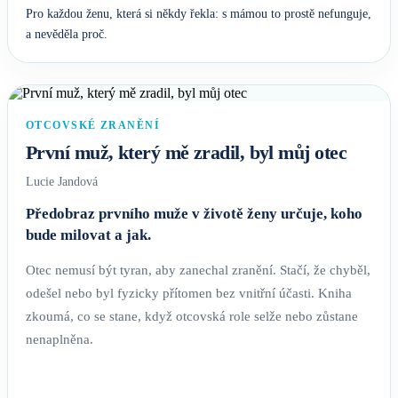
Pro každou ženu, která si někdy řekla: s mámou to prostě nefunguje,
a nevěděla proč.
OTCOVSKÉ ZRANĚNÍ
První muž, který mě zradil, byl můj otec
Lucie Jandová
Předobraz prvního muže v životě ženy určuje, koho
bude milovat a jak.
Otec nemusí být tyran, aby zanechal zranění. Stačí, že chyběl,
odešel nebo byl fyzicky přítomen bez vnitřní účasti. Kniha
zkoumá, co se stane, když otcovská role selže nebo zůstane
nenaplněna.