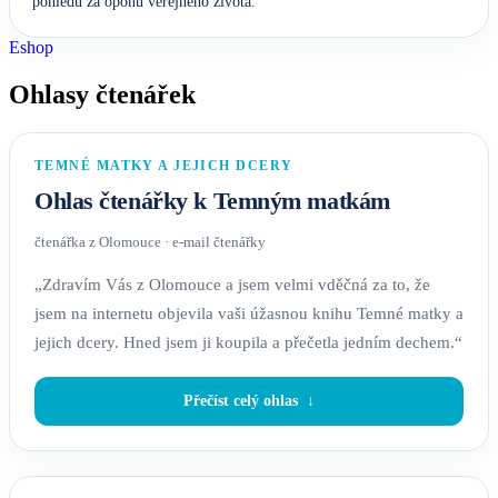
pohledu za oponu veřejného života.
Eshop
Ohlasy čtenářek
TEMNÉ MATKY A JEJICH DCERY
Ohlas čtenářky k Temným matkám
čtenářka z Olomouce · e-mail čtenářky
„Zdravím Vás z Olomouce a jsem velmi vděčná za to, že
jsem na internetu objevila vaši úžasnou knihu Temné matky a
jejich dcery. Hned jsem ji koupila a přečetla jedním dechem.“
Přečíst celý ohlas