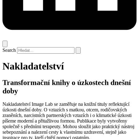
Search
Nakladatelství
Transformační knihy o úzkostech dnešní
doby
Nakladatelství Image Lab se zaměřuje na knižní tituly reflektující
úzkosti dnešní doby. O vztazích s matkou, otcem, rodičovských
zraněních, narcistních partnerských vztazích i o klimatické úzkosti
píšeme moderní a přitažlivou formou. Publikace byly vytvořeny
společně s předními terapeuty. Mohou sloužit jako praktický nástroj
sebepoznání a nalezení cesty k vlastnímu uzdravení, stejně jako
inspirace pro ty, kteří chtějí pomoci ostatním.