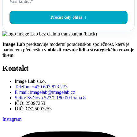
Vaši knihu.“
Přečíst celý ohlas
Image Lab
představuje moderní poradenskou společnost, která je
partnerem především
v oblasti rozvoje lidí a strategického rozvoje
firem
.
Kontakt
Image Lab s.r.o.
Telefon: +420 603 873 273
E-mail: imagelab@imagelab.cz
Sídlo: Světova 523/1 180 00 Praha 8
IČO: 25097253
DIČ: CZ25097253
Instagram