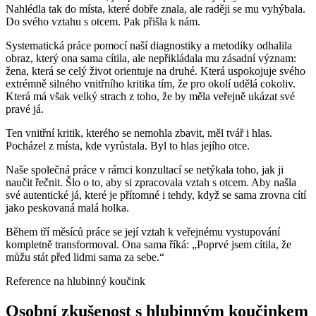
Nahlédla tak do místa, které dobře znala, ale raději se mu vyhýbala.
Do svého vztahu s otcem. Pak přišla k nám.
Systematická práce pomocí naší diagnostiky a metodiky odhalila
obraz, který ona sama cítila, ale nepřikládala mu zásadní význam:
žena, která se celý život orientuje na druhé. Která uspokojuje svého
extrémně silného vnitřního kritika tím, že pro okolí udělá cokoliv.
Která má však velký strach z toho, že by měla veřejně ukázat své
pravé já.
Ten vnitřní kritik, kterého se nemohla zbavit, měl tvář i hlas.
Pocházel z místa, kde vyrůstala. Byl to hlas jejího otce.
Naše společná práce v rámci konzultací se netýkala toho, jak ji
naučit řečnit. Šlo o to, aby si zpracovala vztah s otcem. Aby našla
své autentické já, které je přítomné i tehdy, když se sama zrovna cítí
jako peskovaná malá holka.
Během tří měsíců práce se její vztah k veřejnému vystupování
kompletně transformoval. Ona sama říká: „Poprvé jsem cítila, že
můžu stát před lidmi sama za sebe.“
Reference na hlubinný koučink
Osobní zkušenost s hlubinným koučinkem