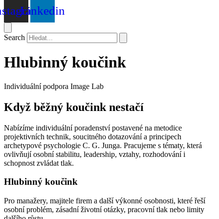
nstagram
Linkedin
Search
Hlubinný koučink
Individuální podpora Image Lab
Když běžný koučink nestačí
Nabízíme individuální poradenství postavené na metodice
projektivních technik, soucitného dotazování a principech
archetypové psychologie C. G. Junga. Pracujeme s tématy, která
ovlivňují osobní stabilitu, leadership, vztahy, rozhodování i
schopnost zvládat tlak.
Hlubinný koučink
Pro manažery, majitele firem a další výkonné osobnosti, které řeší
osobní problém, zásadní životní otázky, pracovní tlak nebo limity
dalšího růstu.