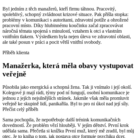
Byl jedním z těch manažerů, kteří firmu táhnou. Pracovitý,
spolehlivý, schopný zvládnout krizové situace. Pak přišla stopka:
problémy v komunikaci s autoritami, zdravotní potíže a ohrožené
pracovní místo. Díky hlubinnému koučinku začal zpracovávat
náročná témata spojená s minulostí, vztahem k otci a vlastním
vnitřním tlakem. Výsledkem byla nejen úleva ve zdravotní oblasti,
ale také posun v práci a pocit větší vnitřní svobody.
Příběh klienta
Manažerka, která měla obavy vystupovat
veřejně
Působila jako energická a schopná žena. Tak ji vnímalo i její okolí.
Kolegové ji mají rádi, týmy pod ní fungují, osobní komunikace je
jednou z jejích nejsilnějších stránek. Jakmile však měla promluvit
veřejně ke skupině lidí, panikařila. Byl to pro ni úkol nad její síly.
Přečíst celý příběh
Sama pochopila, že nepotřebuje další trénink komunikačních
dovedností. Že problém vězí hlouběji. V jejím dětství. První krok
udělala sama. Přečetla si knížku První muž, který mě zradil, byl můj
otec. Je to kniha o tom, jak postava otce formuje psychiku dcer.