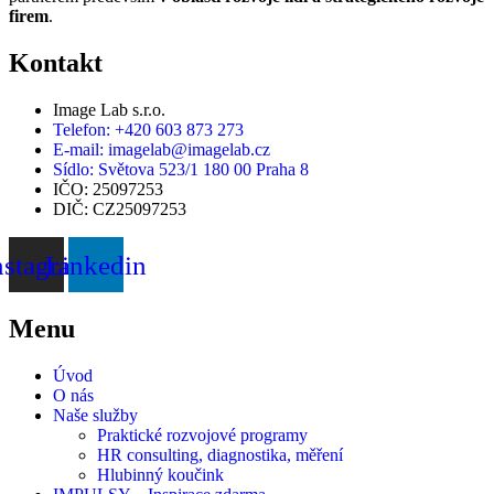
firem
.
Kontakt
Image Lab s.r.o.
Telefon: +420 603 873 273
E-mail: imagelab@imagelab.cz
Sídlo: Světova 523/1 180 00 Praha 8
IČO: 25097253
DIČ: CZ25097253
nstagram
Linkedin
Menu
Úvod
O nás
Naše služby
Praktické rozvojové programy
HR consulting, diagnostika, měření
Hlubinný koučink