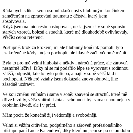
Ráda bych sdílela svou osobní zkušenost s hlubinným koučinkem
zaměřeným na zpracování traumatu z dětství, který jsem
absolvovala.
Když jsem na tuto cestu nastupovala, nesla jsem si v sobě spoustu
starých vzorců, bolestí a strachů, které mě dlouhodobě ovlivňovaly.
Přečíst celou referenci
Postupně, krok za krokem, mi ale hlubinný koučink pomohl tyto
„zakořeněné kódy“ nejen pochopit, ale hlavně začít vědomě měnit.
Byla to pro mě velmi hluboká a někdy i náročná práce, ale zároveň
nesmírně léčivá. Díky ní se mi podařilo lépe se vyrovnat s rodinnou
zátěží, odpustit, kde to bylo potřeba, a najít v sobě větší klid i
pochopení. Některé vztahy jsem dokázala znovu obnovit, jiné
zásadně uzdravit.
Velkou změnu vnímám i sama v sobě: zbavení se strachů, které mě
dříve brzdily, větší vnitřní jistota a schopnost být sama sebou nejen v
osobním životě, ale i v práci.
Mám pocit, že konečně žiji vědoměji a svobodněji.
Velmi si vážím citlivého, podpůrného a zároveň profesionálního
přístupu paní Lucie Kalendové, díky kterému jsem se po celou dobu