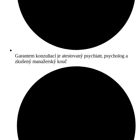
Garantem konzultací je atestovaný psychiatr, psycholog a
zkušený manažerský kouč