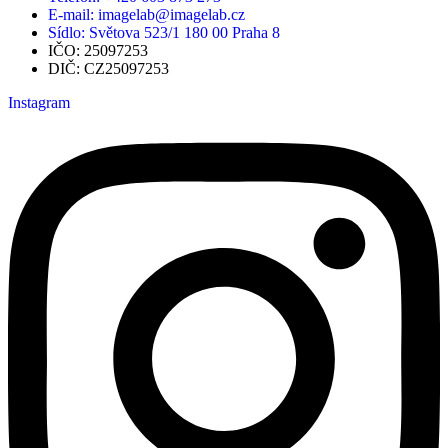
E-mail: imagelab@imagelab.cz
Sídlo: Světova 523/1 180 00 Praha 8
IČO: 25097253
DIČ: CZ25097253
Instagram