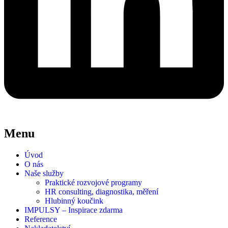
Menu
Úvod
O nás
Naše služby
Praktické rozvojové programy
HR consulting, diagnostika, měření
Hlubinný koučink
IMPULSY – Inspirace zdarma
Reference