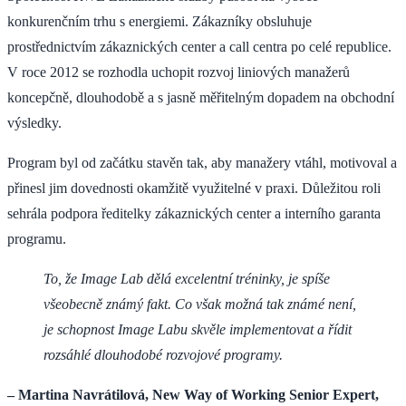
konkurenčním trhu s energiemi. Zákazníky obsluhuje
prostřednictvím zákaznických center a call centra po celé republice.
V roce 2012 se rozhodla uchopit rozvoj liniových manažerů
koncepčně, dlouhodobě a s jasně měřitelným dopadem na obchodní
výsledky.
Program byl od začátku stavěn tak, aby manažery vtáhl, motivoval a
přinesl jim dovednosti okamžitě využitelné v praxi. Důležitou roli
sehrála podpora ředitelky zákaznických center a interního garanta
programu.
To, že Image Lab dělá excelentní tréninky, je spíše
všeobecně známý fakt. Co však možná tak známé není,
je schopnost Image Labu skvěle implementovat a řídit
rozsáhlé dlouhodobé rozvojové programy.
– Martina Navrátilová, New Way of Working Senior Expert,