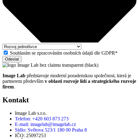
Souhlasím se zpracováním osobních údajů dle GDPR*
Odeslat
Image Lab
představuje moderní poradenskou společnost, která je
partnerem především
v oblasti rozvoje lidí a strategického rozvoje
firem
.
Kontakt
Image Lab s.r.o.
Telefon: +420 603 873 273
E-mail: imagelab@imagelab.cz
Sídlo: Světova 523/1 180 00 Praha 8
IČO: 25097253