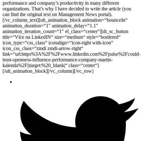
performance and company’s productivity in many different
organizations. That’s why I have decided to write the article (you
can find the original text on Management News portal).
[/vc_column_text][ult_animation_block animation=“bounceIn“
animation_duration=“1″ animation_delay=“1.1″
animation_iteration_count=“1″ el_class=“center“][dt_sc_button
title=“Více na LinkedIN“ size=“medium“ style=“bordered“
icon_type=“css_class“ iconalign=“icon-right with-icon“
icon_css_class=“zmdi zmdi-arrow-right“
link=“url:https%3A%2F%2Fwww.linkedin.com%2Fpulse%2Fcould-
trust-openness-influence-performance-company-martin-
kalenda%2F||target:%20_blank|“ class=“center“]
[/ult_animation_block][/vc_column][/vc_row]